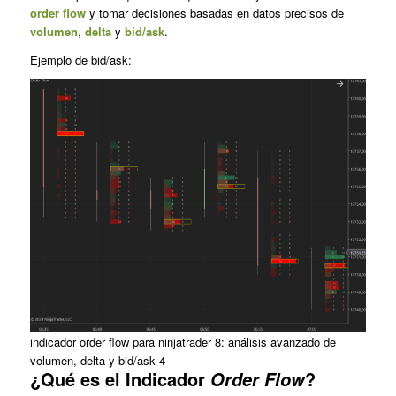
order flow
y tomar decisiones basadas en datos precisos de
volumen
,
delta
y
bid/ask
.
Ejemplo de bid/ask:
indicador order flow para ninjatrader 8: análisis avanzado de
volumen, delta y bid/ask 4
¿Qué es el Indicador
?
Order Flow