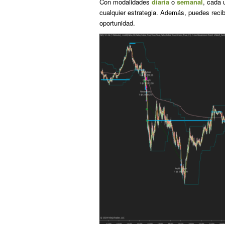
Con modalidades
diaria
o
semanal
, cada 
cualquier estrategia. Además, puedes reci
oportunidad.