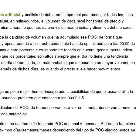
ia artificial
y análisis de datos en tiempo real para procesar todos los ticks
aluar, en milisegundos, el volumen de cada nivel horizontal de precio y
a misma hora, lo que nos da una visión más precisa y dinámica del mercado.
ica la cantidad de volumen que ha acumulado ese POC, de forma que
 operar acorde a ello, este porcentaje ha sido optimizado para las 00:00 de
unque este porcentaje es importante tenerlo en cuenta, generalmente indica
ue los porcentajes son altos siempre que el día no tiene una tendencia
l en un día determinado, es más probable que se acumule un mayor volumen en
spués de dichos días, es cuando el precio suele hacer movimientos
go un poco mejor, hemos incorporado la posibilidad de que el usuario elija la
s usuarios prefieren que empiece a las 00:00 US.
edicción del POC, de forma que vamos a ver en intradía, donde van a mover e
 con antelación.
ario si no que también tenemos POC semanal y mensual. Así como también e
próximos días/semanas/meses dependiendo del tipo de POC elegido, estos se