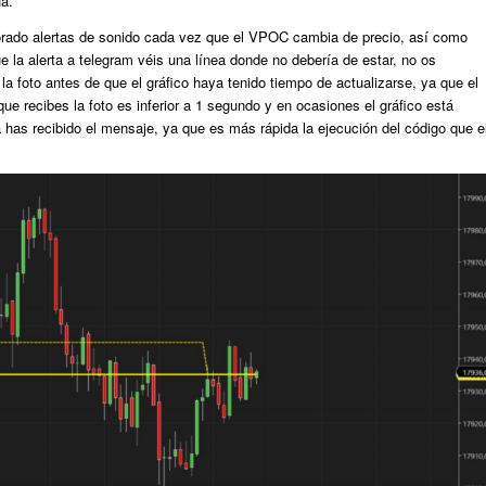
a.
rado alertas de sonido cada vez que el VPOC cambia de precio, así como
e la alerta a telegram véis una línea donde no debería de estar, no os
a foto antes de que el gráfico haya tenido tiempo de actualizarse, ya que el
e recibes la foto es inferior a 1 segundo y en ocasiones el gráfico está
has recibido el mensaje, ya que es más rápida la ejecución del código que e