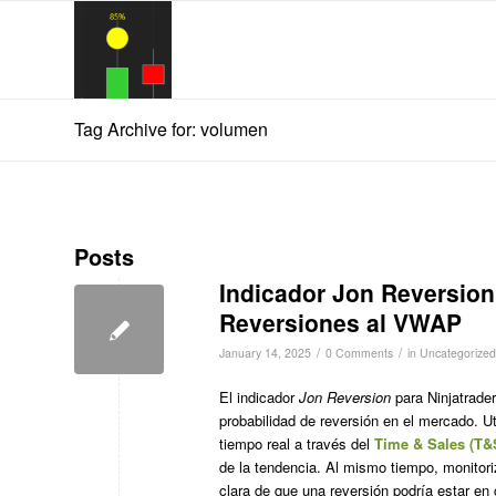
Tag Archive for: volumen
Posts
Indicador Jon Reversion 
Reversiones al VWAP
/
/
January 14, 2025
0 Comments
in
Uncategorized
El indicador
Jon Reversion
para Ninjatrader
probabilidad de reversión en el mercado. Ut
tiempo real a través del
Time & Sales (T&
de la tendencia. Al mismo tiempo, monito
clara de que una reversión podría estar en