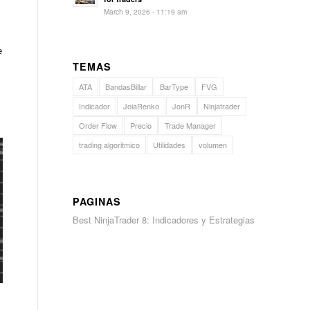
March 9, 2026 - 11:19 am
e
TEMAS
ATA
BandasBillar
BarType
FVG
Indicador
JoiaRenko
JonR
Ninjatrader
Order Flow
Precio
Trade Manager
trading algoritmico
Utilidades
volumen
PAGINAS
Best NinjaTrader 8: Indicadores y Estrategias