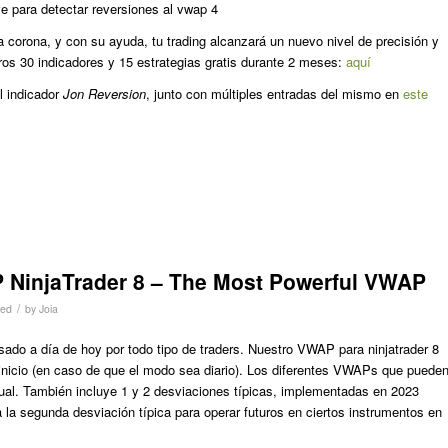
ave para detectar reversiones al vwap 4
a corona, y con su ayuda, tu trading alcanzará un nuevo nivel de precisión y
tros 30 indicadores y 15 estrategias gratis durante 2 meses:
aquí
l indicador
Jon Reversion
, junto con múltiples entradas del mismo en
este
P NinjaTrader 8 – The Most Powerful VWAP
/
zed
by
Joia
ado a día de hoy por todo tipo de traders. Nuestro VWAP para ninjatrader 8
 inicio (en caso de que el modo sea diario). Los diferentes VWAPs que puede
ual. También incluye 1 y 2 desviaciones típicas, implementadas en 2023
a la segunda desviación típica para operar futuros en ciertos instrumentos en