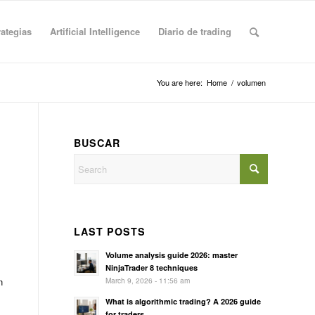
rategias
Artificial Intelligence
Diario de trading
You are here:
Home
/
volumen
BUSCAR
LAST POSTS
Volume analysis guide 2026: master
NinjaTrader 8 techniques
March 9, 2026 - 11:56 am
n
What is algorithmic trading? A 2026 guide
for traders