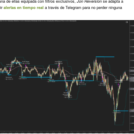
una de ellas equipada con filtros exclusivos,
Jon Reversion
se adapta a
bir
alertas en tiempo real
a través de Telegram para no perder ninguna