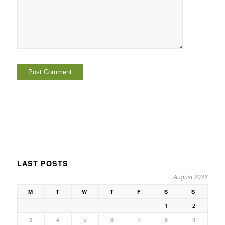
LAST POSTS
August 2026
M
T
W
T
F
S
S
1
2
3
4
5
6
7
8
9