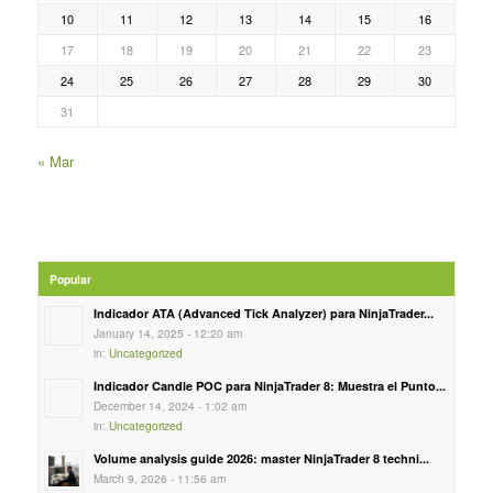
10
11
12
13
14
15
16
17
18
19
20
21
22
23
24
25
26
27
28
29
30
31
« Mar
Popular
Indicador ATA (Advanced Tick Analyzer) para NinjaTrader...
January 14, 2025 - 12:20 am
in:
Uncategorized
Indicador Candle POC para NinjaTrader 8: Muestra el Punto...
December 14, 2024 - 1:02 am
in:
Uncategorized
Volume analysis guide 2026: master NinjaTrader 8 techni...
March 9, 2026 - 11:56 am